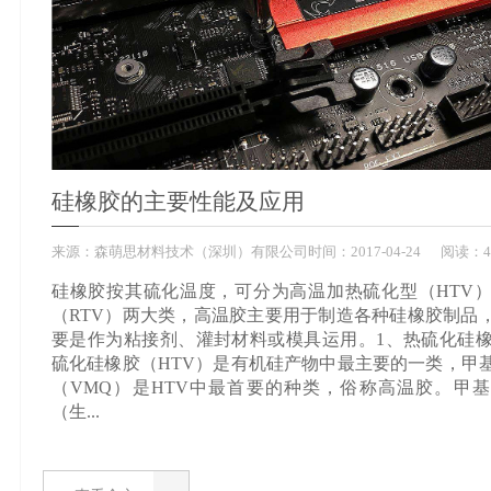
硅橡胶的主要性能及应用
来源：
森萌思材料技术（深圳）有限公司
时间：
2017-
04-24
阅读：4
硅橡胶按其硫化温度，可分为高温加热硫化型（HTV
（RTV）两大类，高温胶主要用于制造各种硅橡胶制品
要是作为粘接剂、灌封材料或模具运用。1、热硫化硅橡
硫化硅橡胶（HTV）是有机硅产物中最主要的一类，甲
（VMQ）是HTV中最首要的种类，俗称高温胶。甲
（生...