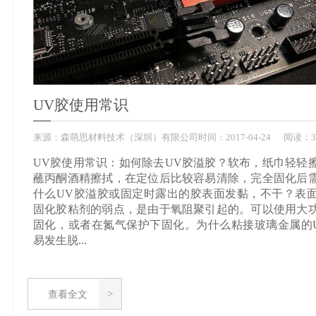
UV胶使用常识
来源：
森萌思材料技术（深圳）有限公司
时间：
2017-
04-24
阅读：3
UV胶使用常识：如何除去UV胶溢胶？软布，纸巾轻轻
蘸丙酮酒精擦拭，在定位后比较容易清除，完全固化后
什么UV胶溢胶或固定时露出的胶表面发黏，不干？表
固化胶粘剂的弱点，是由于氧阻聚引起的。可以使用大
固化，或者在氮气保护下固化。为什么粘接玻璃金属的
易发生脱...
查看全文