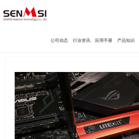
首 页
公司动态
行业资讯
应用手册
产品知识
关于我们
企业简介
产品中心
辉煌业绩
企业荣誉
导热胶
行业应用
合作伙伴
导电胶
硅胶/环氧胶
新闻资讯
耐高温胶
聚氨酯胶
公司动态
联系方式
溶剂及水性胶
行业资讯
应用手册
产品知识