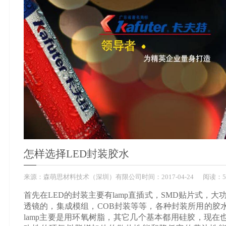
怎样选择LED封装胶水
来源：
森萌思材料技术（深圳）有限公司
时间：
2017-
04-24
阅读：5
首先在LED的封装主要有lamp直插式，SMD贴片式，大功率m
透镜的，集成模组，COB封装等等，各种封装所用的胶
lamp主要是用环氧树脂，其它几个基本都用硅胶，现在