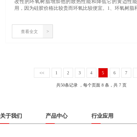
改性的环氧树脂增加他的散热性能和降低它的黄边性
用，因为硅胶价格比较贵而环氧比较便宜。1、环氧树脂和.
查看全文
<<
1
2
3
4
5
6
7
共
50
条记录 ，每个页面 8 条，共 7 页
关于我们
产品中心
行业应用