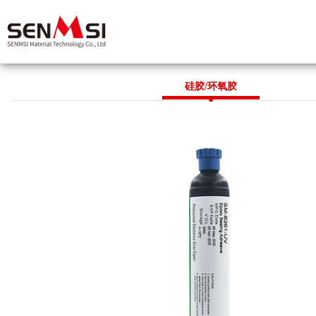
首 页
硅胶/环氧胶
关于我们
企业简介
产品中心
辉煌业绩
企业荣誉
导热胶
行业应用
合作伙伴
导电胶
硅胶/环氧胶
新闻资讯
耐高温胶
聚氨酯胶
公司动态
联系方式
溶剂及水性胶
行业资讯
应用手册
产品知识