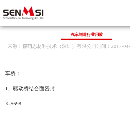
首 页
汽车制造行业用胶
来源：
森萌思材料技术（深圳）有限公司
时间：
2017-
04
关于我们
企业简介
产品中心
辉煌业绩
企业荣誉
导热胶
车桥：
行业应用
合作伙伴
导电胶
硅胶/环氧胶
1、驱动桥结合面密封
新闻资讯
耐高温胶
聚氨酯胶
公司动态
K-5698
联系方式
溶剂及水性胶
行业资讯
应用手册
产品知识