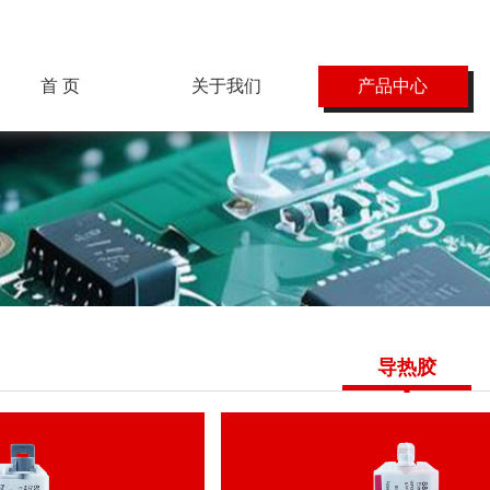
首 页
关于我们
产品中心
企业简介
导热胶
辉煌业绩
导电胶
企业荣誉
硅胶/环氧胶
合作伙伴
耐高温胶
聚氨酯胶
溶剂及水性胶
导热胶