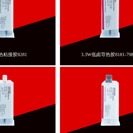
导热粘接胶8281
3.3W低卤导热胶8181-79