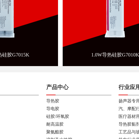
热硅胶G7015K
1.0W导热硅胶G7010
产品中心
行业应
导热胶
扬声器专
导电胶
汽、摩配
硅胶/环氧胶
医疗器材
耐高温胶
导热胶黏
聚氨酯胶
工艺品与